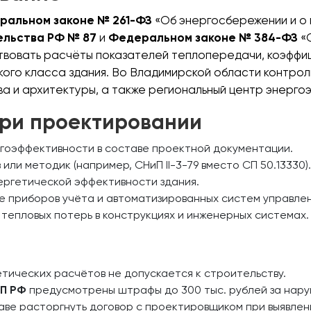
ральном законе № 261-ФЗ
«Об энергосбережении и о
ельства РФ № 87
и
Федеральном законе № 384-ФЗ
«О
твовать расчёты показателей теплопередачи, коэфф
ого класса здания. Во Владимирской области контрол
 и архитектуры, а также региональный центр энерго
ри проектировании
гоэффективности в составе проектной документации.
ли методик (например, СНиП II-3-79 вместо СП 50.13330).
ргетической эффективности здания.
е приборов учёта и автоматизированных систем управле
тепловых потерь в конструкциях и инженерных системах.
тических расчётов не допускается к строительству.
П РФ
предусмотрены штрафы до 300 тыс. рублей за нар
аве расторгнуть договор с проектировщиком при выявле