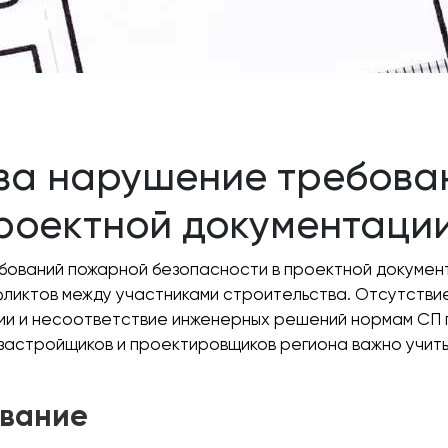
 за нарушение требова
проектной документаци
бований пожарной безопасности в проектной докумен
нфликтов между участниками строительства. Отсутстви
и и несоответствие инженерных решений нормам СП п
застройщиков и проектировщиков региона важно учит
ование