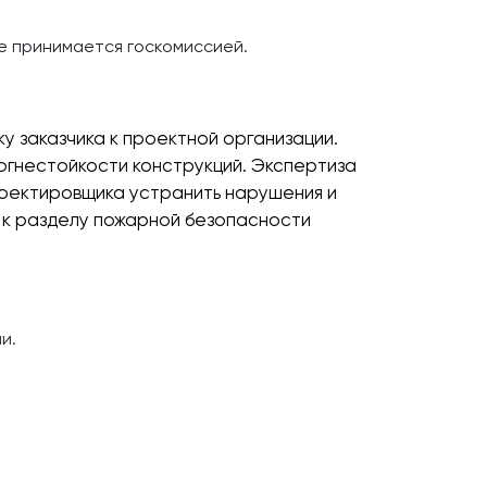
е принимается госкомиссией.
у заказчика к проектной организации.
огнестойкости конструкций. Экспертиза
оектировщика устранить нарушения и
д к разделу пожарной безопасности
и.