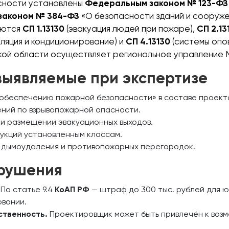
сности установлены
Федеральным законом № 123-ФЗ
законом № 384-ФЗ
«О безопасности зданий и сооруже
яются
СП 1.13130
(эвакуация людей при пожаре),
СП 2.13
иляция и кондиционирование) и
СП 4.13130
(системы опо
кой области осуществляет региональное управление М
выявляемые при экспертизе
обеспечению пожарной безопасности» в составе проект
ний по взрывопожарной опасности.
 и размещении эвакуационных выходов.
укций установленным классам.
 дымоудаления и противопожарных перегородок.
арушения
По статье 9.4
КоАП РФ
— штраф до 300 тыс. рублей для 
вании.
ственность.
Проектировщик может быть привлечён к возме