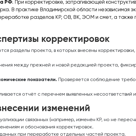
са РФ
. При корректировке, затрагивающей конструктив
рка. В практике Владимирской области независимая э
реработке разделов КР, ОВ, ВК, ЭОМ и смет, а также
спертизы корректировок
ся разделы проекта, в которых внесены корректировки, 
ения между прежней и новой редакцией проекта, фикси
номические показатели.
Проверяется соблюдение требов
ивается отчёт с перечнем выявленных несоответствий 
внесении изменений
ализации связанных (например, изменён КР, но не пересч
менениям и обоснования корректировок.
данных при переработке отдельных частей проекта.