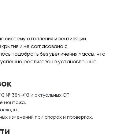
л систему отопления и вентиляции.
екрытия и не согласована с
ось подобрать без увеличения массы, что
 успешно реализован в установленные
вок
З № 384-ФЗ и актуальных СП.
е монтажа.
асходы.
ых изменений при спорах и проверках.
ти