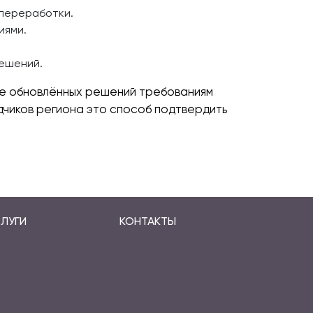
 переработки.
иями.
решений.
ие обновлённых решений требованиям
дчиков региона это способ подтвердить
ЛУГИ
КОНТАКТЫ