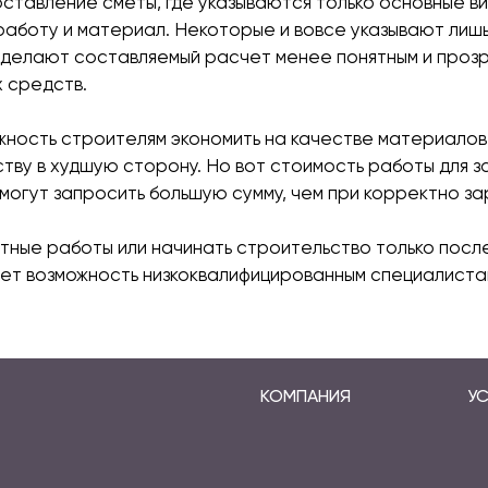
ставление сметы, где указываются только основные в
 работу и материал. Некоторые и вовсе указывают ли
 делают составляемый расчет менее понятным и прозр
 средств.
ность строителям экономить на качестве материалов,
ству в худшую сторону. Но вот стоимость работы для з
 могут запросить большую сумму, чем при корректно з
ные работы или начинать строительство только посл
т возможность низкоквалифицированным специалистам
КОМПАНИЯ
УС