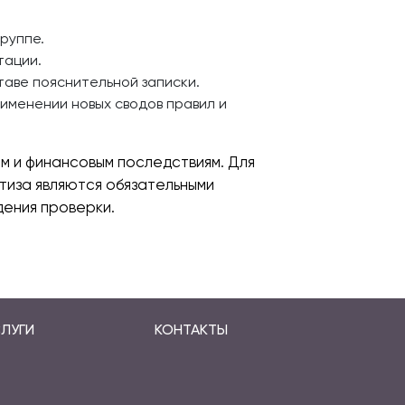
руппе.
тации.
таве пояснительной записки.
именении новых сводов правил и
м и финансовым последствиям. Для
тиза являются обязательными
ения проверки.
ЛУГИ
КОНТАКТЫ