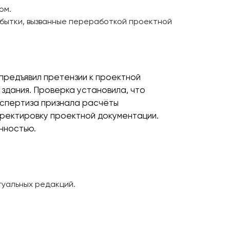
ом.
убытки, вызванные переработкой проектной
предъявил претензии к проектной
здания. Проверка установила, что
кспертиза признала расчёты
орректировку проектной документации.
нностью.
туальных редакций.