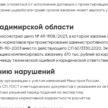
аве отказаться от исполнения договора с проектировщик
ении ущерба или срыве сроков заказчик может взыскать 
ладимирской области
ассмотрел дело № А11-9108/2023, в котором заказчик 
х нормативов при проектировании административного 
1-110-2003 вместо действующего СП 60.13330.2020. Э
щика компенсировать заказчику 670 тыс. рублей за к
 между технической ошибкой и юридической ответстве
нию нарушений
у организации с учётом изменений Минстроя России.
 СП, ГОСТ и методических документов с указанием их ак
тных решений перед подачей на экспертизу.
я проверки нормативной корректности расчётов.