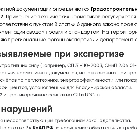
ектной документации определяются
Градостроительны
87
. Применение технических нормативов регулируетс
ответствии с пунктом 8 статьи 6 данного закона про
ументации сводам правил и стандартам. На территори
ют региональные органы экспертизы и департамент с
выявляемые при экспертизе
ративших силу (например, СП 31-110-2003, СНиП 2.04.01-8
еречня нормативных документов, использованных при пр
счётов по теплотехнике, энергоэффективности или пожа
ффициентов, установленных для Владимирской области.
 и противоречивые ссылки на СП и ГОСТы.
 нарушений
я несоответствующим требованиям законодательства.
По статье 9.4
КоАП РФ
за нарушение обязательных требо