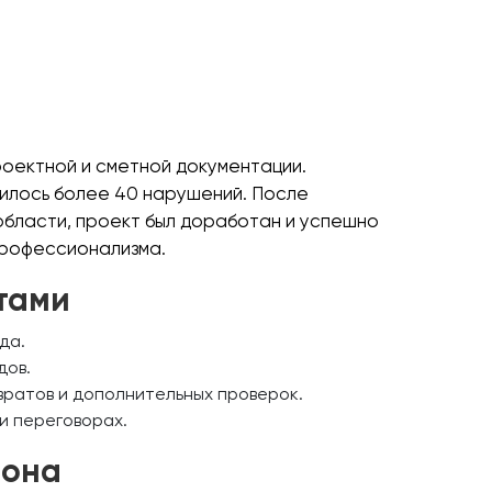
роектной и сметной документации.
вилось более 40 нарушений. После
бласти, проект был доработан и успешно
 профессионализма.
тами
да.
дов.
ратов и дополнительных проверок.
и переговорах.
иона