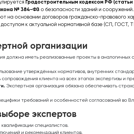
гулируется
Градостроительным кодексом РФ (статьи 
акона № 384-ФЗ
о безопасности зданий и сооружений
ют на основании договоров гражданско-правового ха
доступом к актуальной нормативной базе (СП, ГОСТ, 
ертной организации
ия должна иметь реализованные проекты в аналогичных 
ьзование утверждённых нормативов, внутренних стандар
 сопровождения клиента на всех этапах экспертизы и п
и.
Экспертная организация обязана обеспечивать страх
ецифики требований и особенностей согласований во В
выборе экспертов
 квалификации специалистов.
лючений и рекомендаций клиентов.