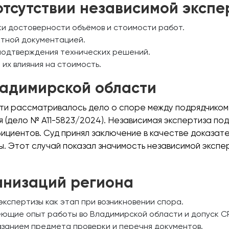
тсутствии независимой экспе
ки достоверности объёмов и стоимости работ.
ктной документацией.
подтверждения технических решений.
их влияния на стоимость.
ладимирской области
и рассматривалось дело о споре между подрядчиком и
 (дело № А11-5823/2024). Независимая экспертиза п
ффициентов. Суд принял заключение в качестве доказат
ты. Этот случай показал значимость независимой эксп
анизаций региона
кспертизы как этап при возникновении спора.
еющие опыт работы во Владимирской области и допуск С
азанием предмета проверки и перечня документов.