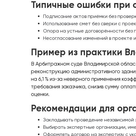
Типичные ошибки при о
Подписание актов приёмки без провер
Использование смет без сверки с прое
Опора на устные договорённости без 
Несогласование изменений в проекте и 
Пример из практики В
В Арбитражном суде Владимирской област
реконструкцию административного здания
на 6,1 % из-за неверного применения коэ
требования заказчика, снизив сумму опла
оценки.
Рекомендации для орг
Закладывать проведение независимой э
Выбирать экспертные организации, им
Оформлять договор на экспертизу с ук