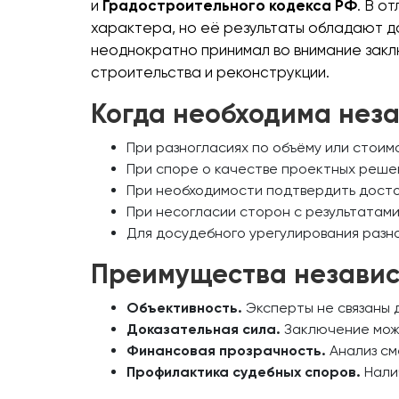
и
Градостроительного кодекса РФ
. В о
характера, но её результаты обладают д
неоднократно принимал во внимание закл
строительства и реконструкции.
Когда необходима нез
При разногласиях по объёму или стоим
При споре о качестве проектных решен
При необходимости подтвердить досто
При несогласии сторон с результатами
Для досудебного урегулирования разно
Преимущества независ
Объективность.
Эксперты не связаны 
Доказательная сила.
Заключение може
Финансовая прозрачность.
Анализ см
Профилактика судебных споров.
Налич