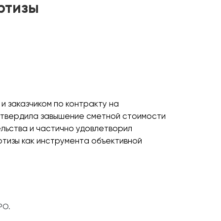
ртизы
 заказчиком по контракту на
одтвердила завышение сметной стоимости
ельства и частично удовлетворил
ертизы как инструмента объективной
РО.